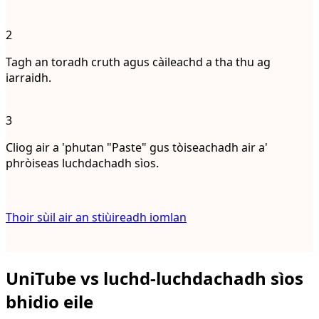
2
Tagh an toradh cruth agus càileachd a tha thu ag
iarraidh.
3
Cliog air a 'phutan "Paste" gus tòiseachadh air a'
phròiseas luchdachadh sìos.
Thoir sùil air an stiùireadh iomlan
UniTube vs luchd-luchdachadh sìos
bhidio eile