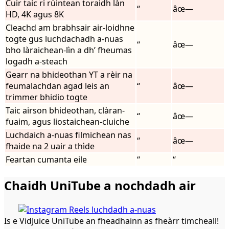
Cuir taic ri rùintean toraidh làn
“
âœ—
HD, 4K agus 8K
Cleachd am brabhsair air-loidhne
togte gus luchdachadh a-nuas
“
âœ—
bho làraichean-lìn a dh’ fheumas
logadh a-steach
Gearr na bhideothan YT a rèir na
feumalachdan agad leis an
“
âœ—
trimmer bhidio togte
Taic airson bhideothan, clàran-
“
âœ—
fuaim, agus liostaichean-cluiche
Luchdaich a-nuas filmichean nas
“
âœ—
fhaide na 2 uair a thìde
Feartan cumanta eile
“
“
Chaidh UniTube a nochdadh air
Is e VidJuice UniTube an fheadhainn as fheàrr timcheall!