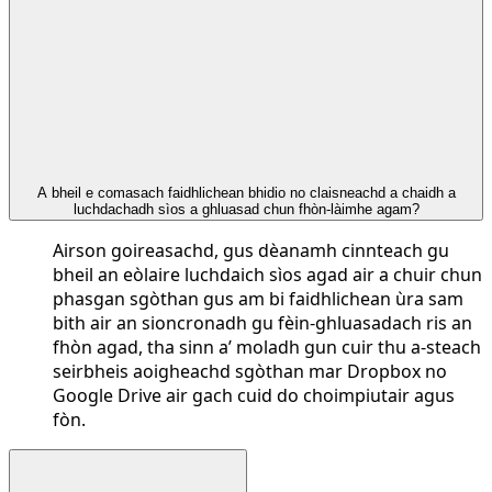
A bheil e comasach faidhlichean bhidio no claisneachd a chaidh a
luchdachadh sìos a ghluasad chun fhòn-làimhe agam?
Airson goireasachd, gus dèanamh cinnteach gu
bheil an eòlaire luchdaich sìos agad air a chuir chun
phasgan sgòthan gus am bi faidhlichean ùra sam
bith air an sioncronadh gu fèin-ghluasadach ris an
fhòn agad, tha sinn a’ moladh gun cuir thu a-steach
seirbheis aoigheachd sgòthan mar Dropbox no
Google Drive air gach cuid do choimpiutair agus
fòn.