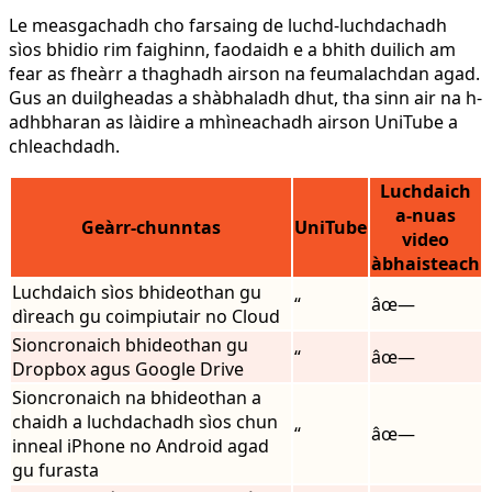
Le measgachadh cho farsaing de luchd-luchdachadh
sìos bhidio rim faighinn, faodaidh e a bhith duilich am
fear as fheàrr a thaghadh airson na feumalachdan agad.
Gus an duilgheadas a shàbhaladh dhut, tha sinn air na h-
adhbharan as làidire a mhìneachadh airson UniTube a
chleachdadh.
Luchdaich
a-nuas
Geàrr-chunntas
UniTube
video
àbhaisteach
Luchdaich sìos bhideothan gu
“
âœ—
dìreach gu coimpiutair no Cloud
Sioncronaich bhideothan gu
“
âœ—
Dropbox agus Google Drive
Sioncronaich na bhideothan a
chaidh a luchdachadh sìos chun
“
âœ—
inneal iPhone no Android agad
gu furasta