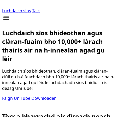
Luchdaich sìos
Taic
Luchdaich sìos bhideothan agus
clàran-fuaim bho 10,000+ làrach
thairis air na h-innealan agad gu
lèir
Luchdaich sìos bhideothan, clàran-fuaim agus clàran-
ciùil gu h-èifeachdach bho 10,000+ làrach thairis air na h-
innealan agad gu lèir, le luchdachadh sìos bhidio lìn is
deasg UniTube!
Faigh UniTube Downloader
Tòrr a bharrachd air dìreach neach-