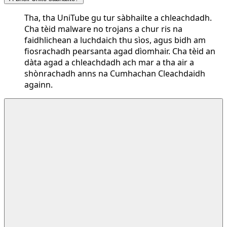
Tha, tha UniTube gu tur sàbhailte a chleachdadh.
Cha tèid malware no trojans a chur ris na
faidhlichean a luchdaich thu sìos, agus bidh am
fiosrachadh pearsanta agad dìomhair. Cha tèid an
dàta agad a chleachdadh ach mar a tha air a
shònrachadh anns na Cumhachan Cleachdaidh
againn.