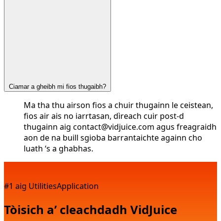
Ciamar a gheibh mi fios thugaibh?
Ma tha thu airson fios a chuir thugainn le ceistean,
fios air ais no iarrtasan, dìreach cuir post-d
thugainn aig
contact@vidjuice.com
agus freagraidh
aon de na buill sgioba barrantaichte againn cho
luath ‘s a ghabhas.
#1 aig UtilitiesApplication
Tòisich a’ cleachdadh VidJuice