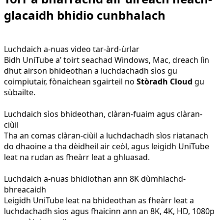
glacaidh bhidio cunbhalach
Luchdaich a-nuas video tar-àrd-ùrlar
Bidh UniTube a’ toirt seachad Windows, Mac, dreach lìn
dhut airson bhideothan a luchdachadh sìos gu
coimpiutair, fònaichean sgairteil no
Stòradh Cloud
gu
sùbailte.
Luchdaich sìos bhideothan, clàran-fuaim agus clàran-
ciùil
Tha an comas clàran-ciùil a luchdachadh sìos riatanach
do dhaoine a tha dèidheil air ceòl, agus leigidh UniTube
leat na rudan as fheàrr leat a ghluasad.
Luchdaich a-nuas bhidiothan ann 8K dùmhlachd-
bhreacaidh
Leigidh UniTube leat na bhideothan as fheàrr leat a
luchdachadh sìos agus fhaicinn ann an 8K, 4K, HD, 1080p