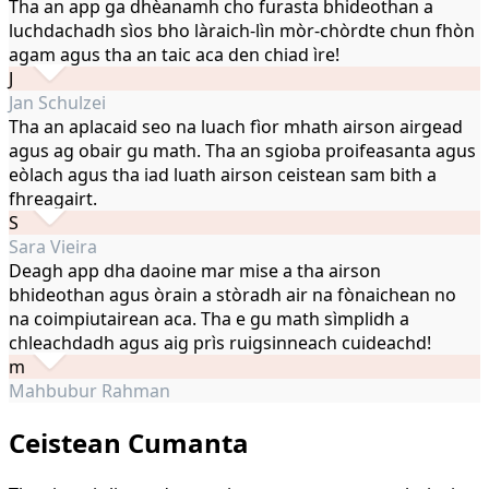
Tha an app ga dhèanamh cho furasta bhideothan a
luchdachadh sìos bho làraich-lìn mòr-chòrdte chun fhòn
agam agus tha an taic aca den chiad ìre!
J
Jan Schulzei
Tha an aplacaid seo na luach fìor mhath airson airgead
agus ag obair gu math. Tha an sgioba proifeasanta agus
eòlach agus tha iad luath airson ceistean sam bith a
fhreagairt.
S
Sara Vieira
Deagh app dha daoine mar mise a tha airson
bhideothan agus òrain a stòradh air na fònaichean no
na coimpiutairean aca. Tha e gu math sìmplidh a
chleachdadh agus aig prìs ruigsinneach cuideachd!
m
Mahbubur Rahman
Ceistean Cumanta