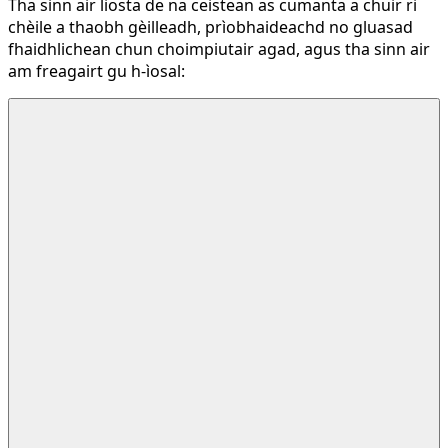
Tha sinn air liosta de na ceistean as cumanta a chuir ri
chèile a thaobh gèilleadh, prìobhaideachd no gluasad
fhaidhlichean chun choimpiutair agad, agus tha sinn air
am freagairt gu h-ìosal: