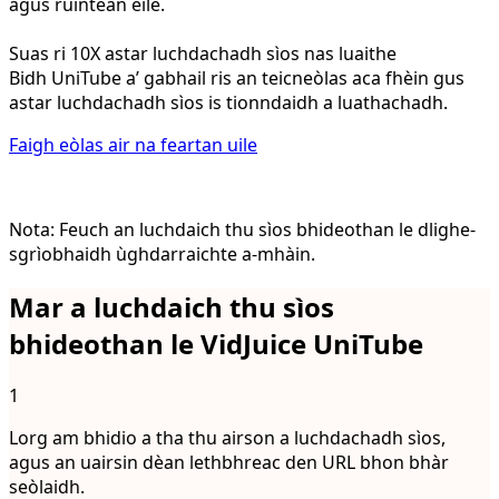
agus rùintean eile.
Suas ri 10X astar luchdachadh sìos nas luaithe
Bidh UniTube a’ gabhail ris an teicneòlas aca fhèin gus
astar luchdachadh sìos is tionndaidh a luathachadh.
Faigh eòlas air na feartan uile
Nota: Feuch an luchdaich thu sìos bhideothan le dlighe-
sgrìobhaidh ùghdarraichte a-mhàin.
Mar a luchdaich thu sìos
bhideothan le VidJuice UniTube
1
Lorg am bhidio a tha thu airson a luchdachadh sìos,
agus an uairsin dèan lethbhreac den URL bhon bhàr
seòlaidh.