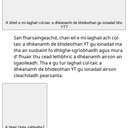
A bheil e mì-laghail cùl-taic a dhèanamh de bhideothan gu ionadail bho
YT?
San fharsaingeachd, chan eil e mì-laghail ach cùl-
taic a dhèanamh de bhideothan YT gu ionadail ma
tha an susbaint fo dhlighe-sgrìobhaidh agus mura
d’ fhuair thu cead lethbhric a dhèanamh airson an
sgaoileadh. Tha e gu tur laghail cùl-taic a
dhèanamh de bhideothan YT gu ionadail airson
cleachdadh pearsanta.
A bheil Unite sàbhailte?